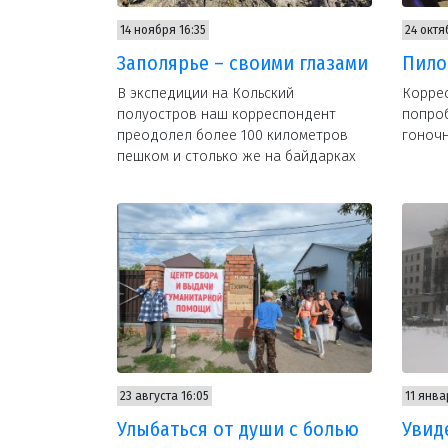
14 ноября 16:35
24 октя
Заполярье – своими глазами
Пило
В экспедиции на Кольский
Корре
полуостров наш корреспондент
попроб
преодолел более 100 километров
гоноч
пешком и столько же на байдарках
23 августа 16:05
11 янва
Улыбаться от души с болью
Увид