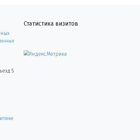
Статистика визитов
нных
данных
ъезд 5
итике