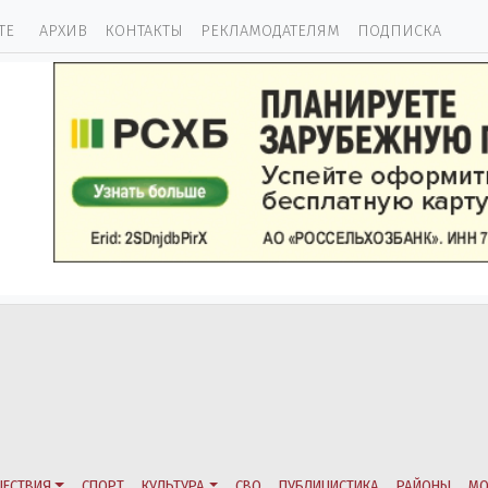
ТЕ
АРХИВ
КОНТАКТЫ
РЕКЛАМОДАТЕЛЯМ
ПОДПИСКА
ЕСТВИЯ
СПОРТ
КУЛЬТУРА
СВО
ПУБЛИЦИСТИКА
РАЙОНЫ
МО