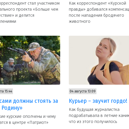
рреспондент стал участником
Как корреспондент «Курской
ального проекта «Больше чем
правды» добивался компенса
ствие» и делится
после нападения бродячего
тлениями
животного
та 15:44
04 августа 13:09
сами должны стоять за
Курьер – звучит гордо!
 Родину»
Как будущая журналистка
подрабатывала в летние кани
кие курские ополчены и чему
что из этого получилось
атся в центре «Патриот»