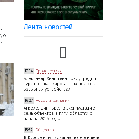
Лента новостей
в
кую
 и
17:04
Происшествия
Александр Хинштейн предупредил
курян о замаскированных под сок
взрывных устройствах
16:27
Новости компаний
Агрохолдинг ввёл в эксплуатацию
семь объектов в пяти областях с
начала 2026 года
15:57
Общество
В Курске ищут хозяина потерявшейся