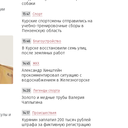
собаки
ции
15:47
Спорт
Курские спортсмены отправились на
учебно-тренировочные сборы в
Пензенскую область
15:46
Благоустройство
В Курске восстановили семь улиц
после земляных работ
14:45
ЖКХ
Александр Хинштейн
прокомментировал ситуацию с
водоснабжением в Железногорске
14:20
Легенды спорта
Золото и медные трубы Валерия
Чаплыгина
14:17
Происшествия
кулы и
Курянин заплатил 200 тысяч рублей
штрафа за фиктивную регистрацию