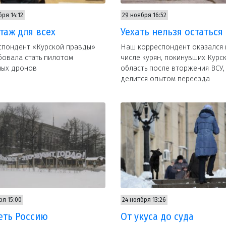
бря 14:12
29 ноября 16:52
таж для всех
Уехать нельзя остаться
спондент «Курской правды»
Наш корреспондент оказался 
овала стать пилотом
числе курян, покинувших Курс
ных дронов
область после вторжения ВСУ,
делится опытом переезда
ря 15:00
24 ноября 13:26
еть Россию
От укуса до суда