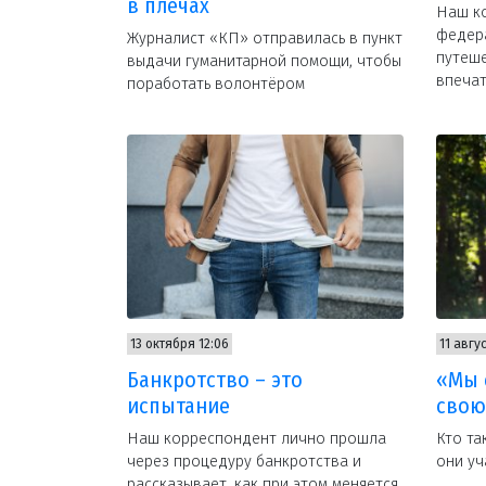
в плечах
Наш ко
федер
Журналист «КП» отправилась в пункт
путеше
выдачи гуманитарной помощи, чтобы
впеча
поработать волонтёром
13 октября 12:06
11 авгус
Банкротство – это
«Мы 
испытание
свою
Наш корреспондент лично прошла
Кто та
через процедуру банкротства и
они уч
рассказывает, как при этом меняется