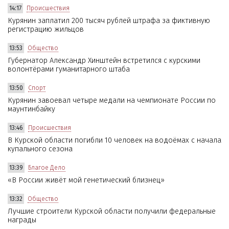
14:17
Происшествия
Курянин заплатил 200 тысяч рублей штрафа за фиктивную
регистрацию жильцов
13:53
Общество
Губернатор Александр Хинштейн встретился с курскими
волонтёрами гуманитарного штаба
13:50
Спорт
Курянин завоевал четыре медали на чемпионате России по
маунтинбайку
13:46
Происшествия
В Курской области погибли 10 человек на водоёмах с начала
купального сезона
13:39
Благое Дело
«В России живёт мой генетический близнец»
13:32
Общество
Лучшие строители Курской области получили федеральные
награды