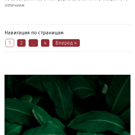
отличием.
Навигация по страницам
1
2
…
4
Вперед »