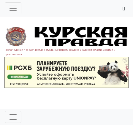
Газета "Курская правда". Всегда актуальные новости в Курске и Курской области. События и
происшествия.