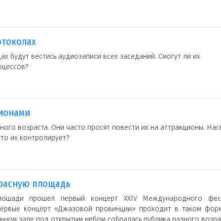
отоколах
дах будут вестись аудиозаписи всех заседаний. Смогут ли их
оцессов?
ционами
ного возраста. Они часто просят повести их на аттракционы. Нас
кто их контролирует?
Красную площадь
лощади прошел первый концерт XXIV Международного фес
первые концерт «Джазовой провинции» проходит в таком форм
ном зале под открытым небом собралась публика разного возра