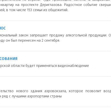
квартир на проспекте Дериглазова. Радостное событие сверши
мей, в том числе 153 семьи из общежитий.
нос
гиональный закон запрещает продажу алкогольной продукции. О
оду он был перенесен на 2 сентября.
осования
урской области будет применяться видеонаблюдение
тельство нового здания аэровокзала, которое позволит воз
ин ряд с лучшими аэропортами страны