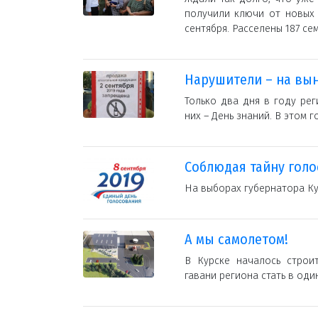
получили ключи от новых 
сентября. Расселены 187 се
Нарушители – на вы
Только два дня в году ре
них – День знаний. В этом г
Соблюдая тайну гол
На выборах губернатора К
А мы самолетом!
В Курске началось строи
гавани региона стать в од