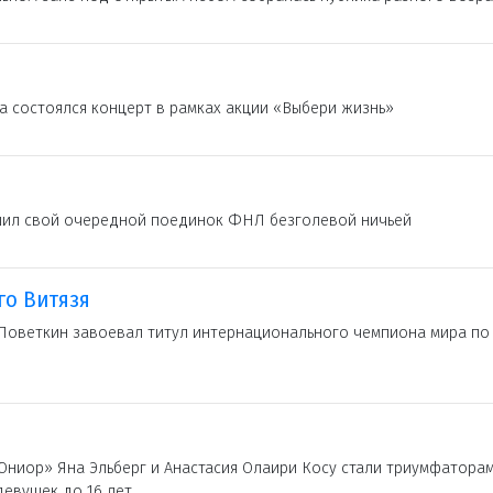
 состоялся концерт в рамках акции «Выбери жизнь»
шил свой очередной поединок ФНЛ безголевой ничьей
го Витязя
Поветкин завоевал титул интернационального чемпиона мира по
ниор» Яна Эльберг и Анастасия Олаири Косу стали триумфатора
евушек до 16 лет