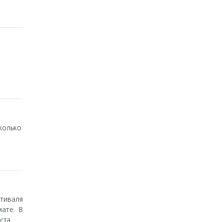
колько
тиваля
ате. В
ста.