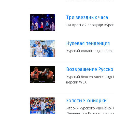
Три звездных часа
На Красной площади Курска
Нулевая тенденция
Курский «Авангард» завер
Возвращение Русско
Курский боксер Александр 
версии WBA
Золотые юниорки
Игроки курского «Динамо-Ю
Первенства Европы среди д