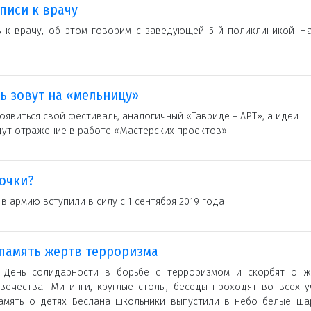
писи к врачу
 к врачу, об этом говорим с заведующей 5-й поликлиникой На
ь зовут на «мельницу»
оявиться свой фестиваль, аналогичный «Тавриде – АРТ», а идеи
ут отражение в работе «Мастерских проектов»
рочки?
 армию вступили в силу с 1 сентября 2019 года
память жертв терроризма
 День солидарности в борьбе с терроризмом и скорбят о ж
вечества. Митинги, круглые столы, беседы проходят во всех у
амять о детях Беслана школьники выпустили в небо белые шар