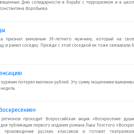
священные Дню солидарности в борьбе с терроризмом и в шко
 Константина Воробьева.
цы
а признал виновным 39-летнего мужчину, который на сво
у и ранил соседку. Прежде с этой соседкой их тоже связывали 
пенсацию
 курянин потерял миллион рублей. Эту сумму мошенники выманива
 недель.
«Воскресение»
регионов проходит Всероссийская акция «Воскресение души
 дня публикации первого издания романа Льва Толстого «Воскре
 произведения русских классиков и готовят театрализо