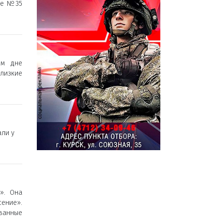
ле №35
ем дне
близкие
ли у
». Она
сение».
ванные