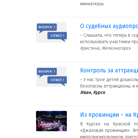
миниатюры.
О судебных аудиопр
– Слышала, что теперь в су
использовать участники пр
Кристина, Железногорск
Контроль за аттрак
– У нас трое детей дошколь
безопасны аттракционы, и 
Иван, Курск
Из провинции – на 
В Курске на Красной п
«Джазовая провинция». В
импровизированном зритель