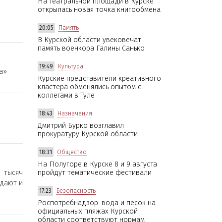
На Театральной площади в Курске
открылась новая точка книгообмена
20:05
Память
В Курской области увековечат
память военкора Галины Санько
19:49
Культура
а»
Курские представители креативного
кластера обменялись опытом с
коллегами в Туле
18:43
Назначения
Дмитрий Бурко возглавил
прокуратуру Курской области
18:31
Общество
На Полугоре в Курске 8 и 9 августа
 тысяч
пройдут тематические фестивали
юдают и
17:23
Безопасность
Роспотребнадзор: вода и песок на
официальных пляжах Курской
области соответствуют нормам