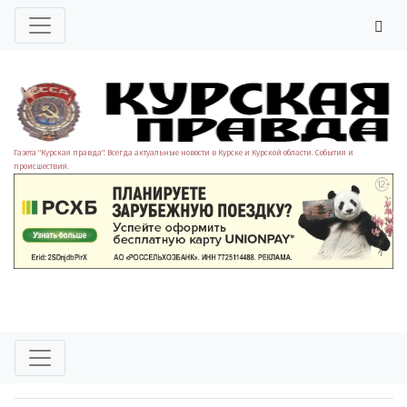
Газета "Курская правда". Всегда актуальные новости в Курске и Курской области. События и
происшествия.