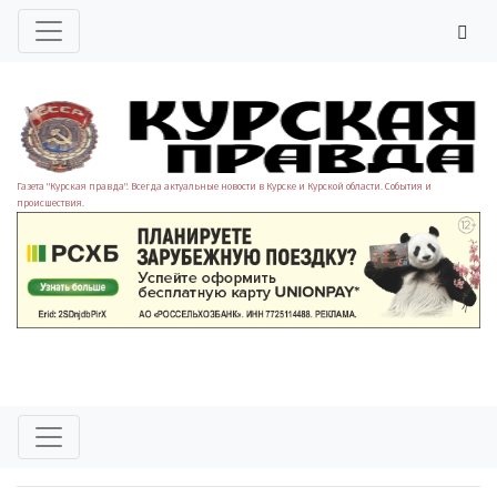
Газета "Курская правда". Всегда актуальные новости в Курске и Курской области. События и
происшествия.