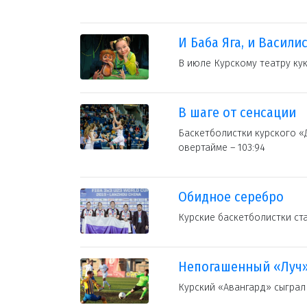
И Баба Яга, и Васили
В июле Курскому театру кук
В шаге от сенсации
Баскетболистки курского «
овертайме – 103:94
Обидное серебро
Курские баскетболистки ст
Непогашенный «Луч
Курский «Авангард» сыграл