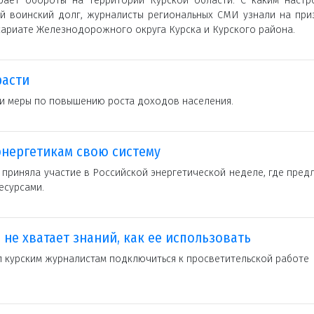
рает обороты на территории Курской области. С каким настр
ой воинский долг, журналисты региональных СМИ узнали на при
ариате Железнодорожного округа Курска и Курского района.
расти
ли меры по повышению роста доходов населения.
энергетикам свою систему
 приняла участие в Российской энергетической неделе, где пре
есурсами.
не хватает знаний, как ее использовать
 курским журналистам подключиться к просветительской работе