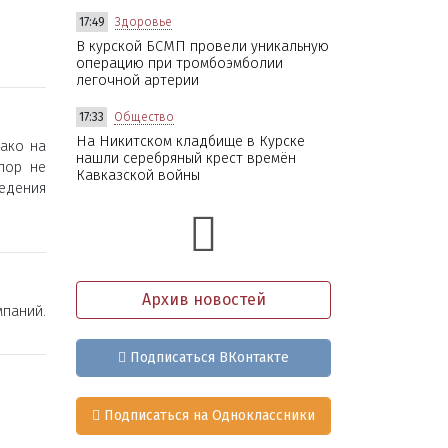
17:49
Здоровье
В курской БСМП провели уникальную
операцию при тромбоэмболии
легочной артерии
17:33
Общество
На Никитском кладбище в Курске
ако на
нашли серебряный крест времён
пор не
Кавказской войны
ведения
Архив новостей
мпаний.
Подписаться ВКонтакте
Подписаться на Одноклассники