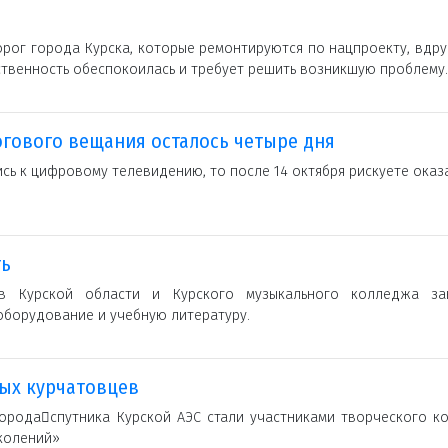
рог города Курска, которые ремонтируются по нацпроекту, вдру
твенность обеспокоилась и требует решить возникшую проблему.
гового вещания осталось четыре дня
сь к цифровому телевидению, то после 14 октября рискуете оказ
ть
в Курской области и Курского музыкального колледжа за
оборудование и учебную литературу.
ых курчатовцев
ородаспутника Курской АЭС стали участниками творческого ко
околений»