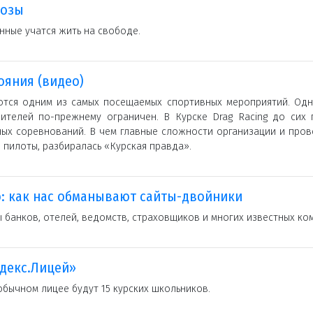
козы
ные учатся жить на свободе.
ояния (видео)
яются одним из самых посещаемых спортивных мероприятий. Одн
ителей по-прежнему ограничен. В Курске Drag Racing до сих 
ных соревнований. В чем главные сложности организации и про
 пилоты, разбиралась «Курская правда».
: как нас обманывают сайты-двойники
банков, отелей, ведомств, страховщиков и многих известных ко
декс.Лицей»
обычном лицее будут 15 курских школьников.