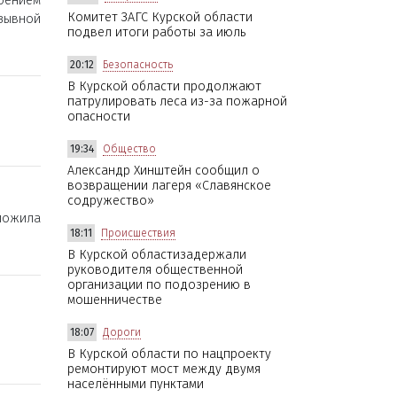
оением
Комитет ЗАГС Курской области
зывной
подвел итоги работы за июль
20:12
Безопасность
В Курской области продолжают
патрулировать леса из-за пожарной
опасности
19:34
Общество
Александр Хинштейн сообщил о
возвращении лагеря «Славянское
содружество»
дложила
18:11
Происшествия
В Курской областизадержали
руководителя общественной
организации по подозрению в
мошенничестве
18:07
Дороги
В Курской области по нацпроекту
ремонтируют мост между двумя
населёнными пунктами