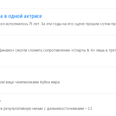
са в одной актрисе
ол исполнилось 75 лет. За эти годы на его сцене прошли сотни пр
Динамо» смогли сломить сопротивление «Спарты & К» лишь в тре
али вице-чемпионками Кубка мира.
»
 в результативную ничью с дальневосточниками – 2:2