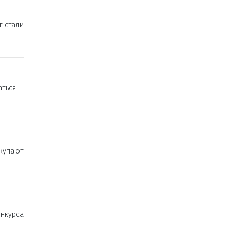
г стали
аться
купают
нкурса