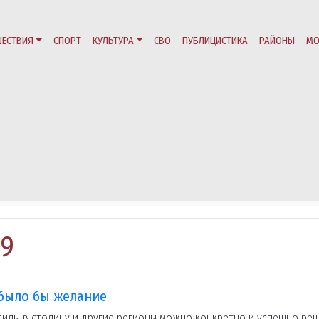
ЕСТВИЯ
СПОРТ
КУЛЬТУРА
СВО
ПУБЛИЦИСТИКА
РАЙОНЫ
МО
19
 было бы желание
илы в столицу и другие регионы можно конкретно и успешно ре