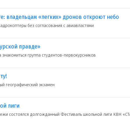
е: владельцам «легких» дронов откроют небо
вадрокоптеры без согласования с авиавластями
Курской правде»
 знакомиться группа студентов-первокурсников
ту!
ый географический экзамен
ой лиги
ежи состоялся долгожданный Фестиваль школьной лиги КВН «СТ