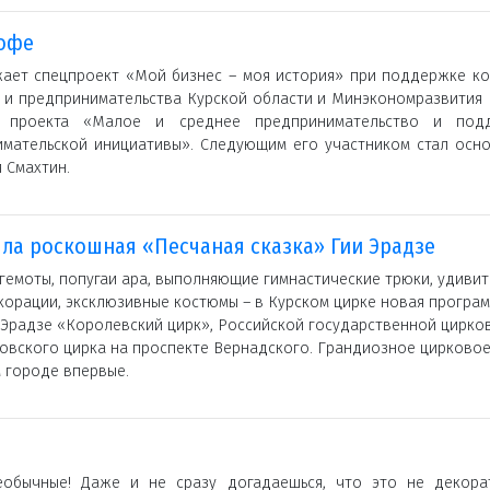
кофе
ает спецпроект «Мой бизнес – моя история» при поддержке ко
 и предпринимательства Курской области и Минэкономразвития 
о проекта «Малое и среднее предпринимательство и под
мательской инициативы». Следующим его участником стал осно
 Смахтин.
ла роскошная «Песчаная сказка» Гии Эрадзе
емоты, попугаи ара, выполняющие гимнастические трюки, удиви
корации, эксклюзивные костюмы – в Курском цирке новая програ
 Эрадзе «Королевский цирк», Российской государственной цирко
овского цирка на проспекте Вернадского. Грандиозное цирково
 городе впервые.
еобычные! Даже и не сразу догадаешься, что это не декора