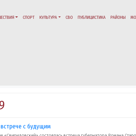
ЕСТВИЯ
СПОРТ
КУЛЬТУРА
СВО
ПУБЛИЦИСТИКА
РАЙОНЫ
МО
9
 встрече с будущим
ле «Свиридовский» состоялась встреча губернатора Романа Стар