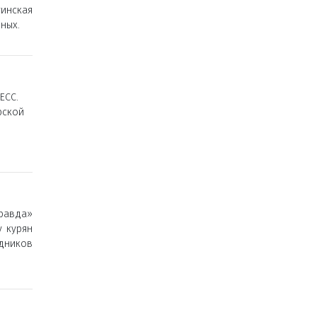
уинская
ных.
ЕСС.
рской
равда»
у курян
дников