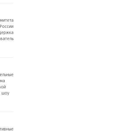
митета
России
держка
ватель
тельные
мма
вой
е шоу
тивные