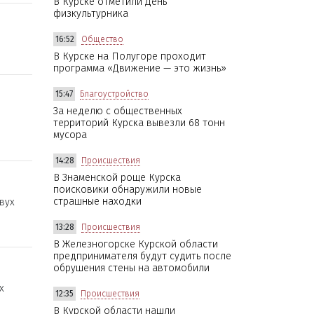
В Курске отметили День
физкультурника
16:52
Общество
В Курске на Полугоре проходит
программа «Движение — это жизнь»
15:47
Благоустройство
За неделю с общественных
о
территорий Курска вывезли 68 тонн
мусора
14:28
Происшествия
В Знаменской роще Курска
поисковики обнаружили новые
страшные находки
вух
13:28
Происшествия
В Железногорске Курской области
предпринимателя будут судить после
обрушения стены на автомобили
х
12:35
Происшествия
В Курской области нашли