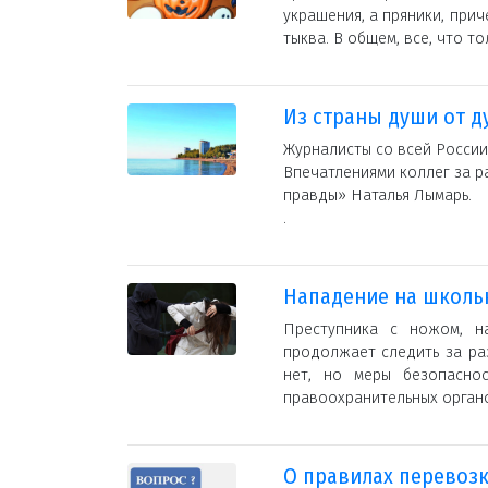
украшения, а пряники, прич
тыква. В общем, все, что т
Из страны души от д
Журналисты со всей России
Впечатлениями коллег за р
правды» Наталья Лымарь.
.
Нападение на школьн
Преступника с ножом, н
продолжает следить за ра
нет, но меры безопасно
правоохранительных органо
О правилах перевозк