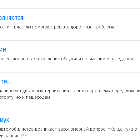
олняется
цсети к властям помогают решать дорожные проблемы
ии
нфессиональные отношения обсудили на выездном заседании
йти…
ланировка дворовых территорий создают проблемы передвижени
спорту, но и пешеходам
мух
у автомобилистов возникает закономерный вопрос: «Когда нужно
ей на шипы?»