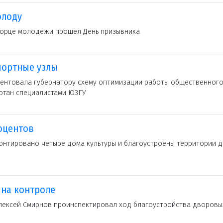
олоду
ворце молодежи прошел День призывника
портные узлы
зентовала губернатору схему оптимизации работы общественног
отан специалистами ЮЗГУ
оцентов
онтировано четыре дома культуры и благоустроены территории д
 на контроле
Алексей Смирнов проинспектировал ход благоустройства дворовы