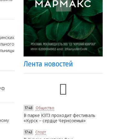
инских
льного
льницы
Лента новостей
 РФ
17:48
Общество
В парке КЗТЗ проходит фестиваль
ному
«Курск – сердце Черноземья»
17:43
Спорт