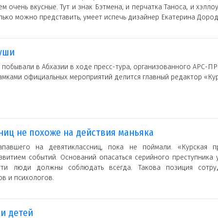
ем очень вкусные. Тут и знак Бэтмена, и перчатка Таноса, и хэлло
олько можно представить, умеет испечь дизайнер Екатерина Дород
уши
 побывали в Абхазии в ходе пресс-тура, организованного АРС-ПР
амками официальных мероприятий делится главный редактор «Ку
иц не похоже на действия маньяка
апавшего на девятиклассниц, пока не поймали. «Курская п
звитием событий. Оснований опасаться серийного преступника 
сти люди должны соблюдать всегда. Такова позиция сотру
в и психологов.
и детей